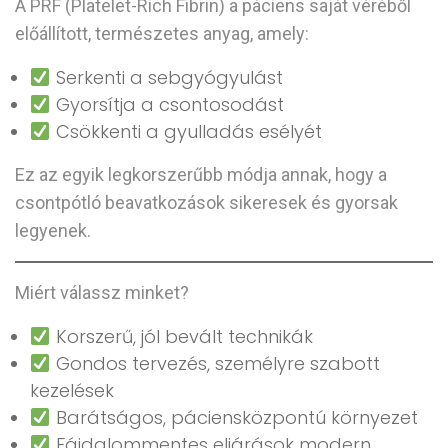
A PRF (Platelet-Rich Fibrin) a páciens saját véréből
előállított, természetes anyag, amely:
Serkenti a sebgyógyulást
Gyorsítja a csontosodást
Csökkenti a gyulladás esélyét
Ez az egyik legkorszerűbb módja annak, hogy a
csontpótló beavatkozások sikeresek és gyorsak
legyenek.
Miért válassz minket?
Korszerű, jól bevált technikák
Gondos tervezés, személyre szabott
kezelések
Barátságos, páciensközpontú környezet
Fájdalommentes eljárások modern