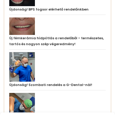
Újdonság! BPS fogsor elérhető rendelőnkben
Új fémkerámia hídpótlás a rendelőből – természetes,
tartós és nagyon szép végeredmény!
Újdonság! Szombati rendelés a G-Dental-nál!