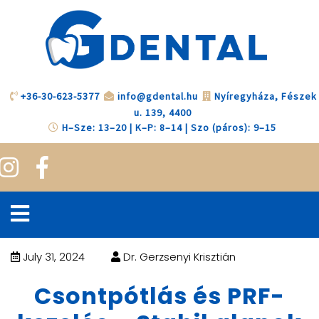
+36-30-623-5377
info@gdental.hu
Nyíregyháza, Fészek
u. 139, 4400
H–Sze: 13–20 | K–P: 8–14 | Szo (páros): 9–15
July 31, 2024
Dr. Gerzsenyi Krisztián
Csontpótlás és PRF-