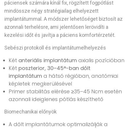
páciensek számára kínál fix, rögzített fogpótlást
mindössze
négy stratégiailag elhelyezett
implantátummal
. A módszer lehetőséget biztosít az
azonnali terhelésre, ami jelentősen lerövidíti a
kezelési időt és javítja a páciens komfortérzetét.
Sebészi protokoll és implantátumelhelyezés
Két
anteriális implantátum
axialis pozícióban
Két
poszterior, 30–45°-ban dőlt
implantátum
a hátsó régióban, anatómiai
képletek megkerülésével
Primer stabilitás elérése ≥35–45 Ncm esetén
azonnali ideiglenes pótlás készíthető
Biomechanikai előnyök
A dőlt implantátumok optimalizálják a