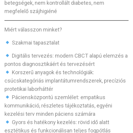
betegségek, nem kontrollált diabetes, nem
megfelelő szájhigiéné
Miért válasszon minket?
Szakmai tapasztalat
Digitális tervezés
: modern CBCT alapú elemzés a
pontos diagnosztikáért és tervezésért
Korszerű anyagok és technológiák
:
csúcskategóriás implantátumrendszerek, precíziós
protetikai laborháttér
Páciensközpontú szemlélet
: empatikus
kommunikáció, részletes tájékoztatás, egyéni
kezelési terv minden páciens számára
Gyors és hatékony kezelés
: rövid idő alatt
esztétikus és funkcionálisan teljes fogpótlás