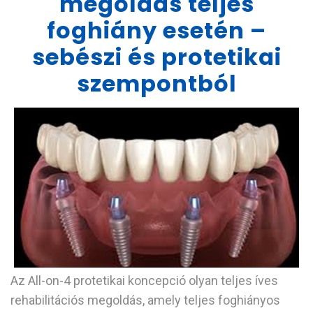
megoldás teljes
foghiány esetén –
sebészi és protetikai
szempontból
Az
All-on-4 protetikai koncepció
olyan teljes íves
rehabilitációs megoldás, amely teljes foghiányos